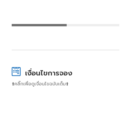
เงื่อนไขการจอง
⬆️คลิ๊กเพื่อดูเงื่อนไขฉบับเต็ม⬆️