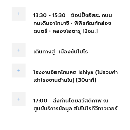
13:30 - 15:30
ช็อปปิ้งอิสระ ถนน
คนเดินซาไกมาจิ • พิพิธภัณฑ์กล่อง
ดนตรี • คลองโอตารุ [2ชม.]
เดินทางสู่
เมืองซัปโปโร
โรงงานช็อคโกแลต ishiya (ไม่รวมค่า
เข้าโรงงานด้านใน) [30นาที]
17:00
ส่งท่านโดยสวัสดิภาพ ณ
ศูนย์บริการข้อมูล ซัปโปโรทีวีทาวเวอร์