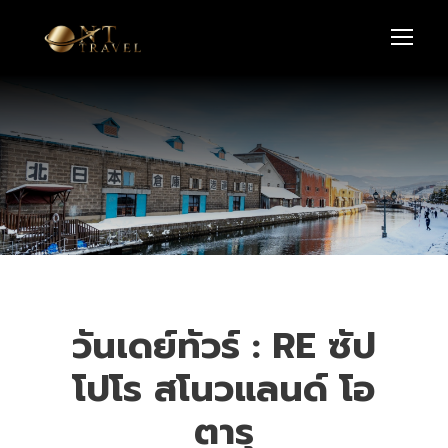
วันเดย์ทัวร์ : RE ซัป
โปโร สโนวแลนด์ โอ
ตารุ