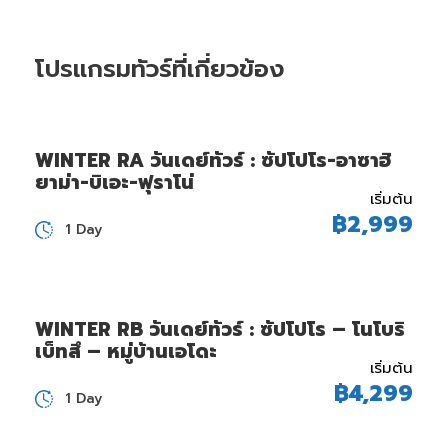
โปรแกรมทัวร์ที่เกี่ยวข้อง
WINTER RA วันเดย์ทัวร์ : ซัปโปโร-อาซาฮิ
ยาม่า-บิเอะ-ฟุราโน่
เริ่มต้น
฿2,999
1 Day
WINTER RB วันเดย์ทัวร์ : ซัปโปโร – โนโบริ
เบ็ทสึ – หมู่บ้านเอโดะ
เริ่มต้น
฿4,299
1 Day