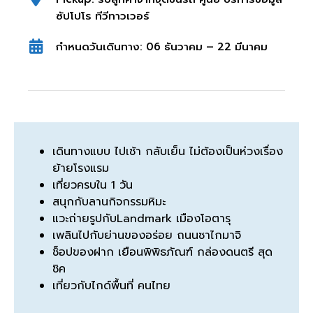
ซัปโปโร ทีวีทาวเวอร์
กำหนดวันเดินทาง: 06 ธันวาคม – 22 มีนาคม
เดินทางแบบ ไปเช้า กลับเย็น ไม่ต้องเป็นห่วงเรื่อง
ย้ายโรงแรม
เที่ยวครบใน 1 วัน
สนุกกับลานกิจกรรมหิมะ
แวะถ่ายรูปกับLandmark เมืองโอตารุ
เพลินไปกับย่านของอร่อย ถนนซาไกมาจิ
ช็อปของฝาก เยือนพิพิธภัณฑ์ กล่องดนตรี สุด
ชิค
เที่ยวกับไกด์พื้นที่ คนไทย