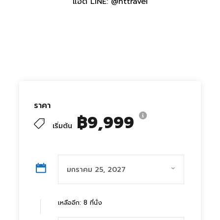
แอด LINE: @nttravel
ราคา
฿9,999
เริ่มต้น
เหลืออีก: 8 ที่นั่ง