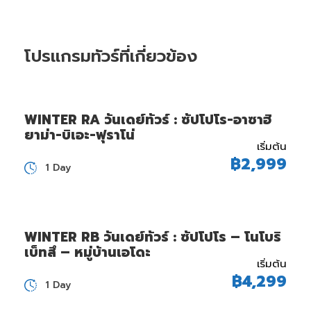
โปรแกรมทัวร์ที่เกี่ยวข้อง
WINTER RA วันเดย์ทัวร์ : ซัปโปโร-อาซาฮิ
ยาม่า-บิเอะ-ฟุราโน่
เริ่มต้น
฿2,999
1 Day
WINTER RB วันเดย์ทัวร์ : ซัปโปโร – โนโบริ
เบ็ทสึ – หมู่บ้านเอโดะ
เริ่มต้น
฿4,299
1 Day