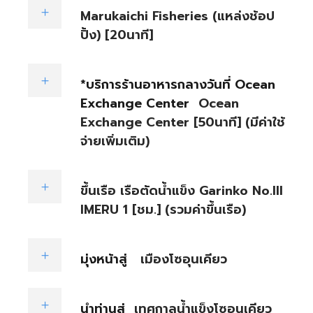
Marukaichi Fisheries (แหล่งช้อป
ปิ้ง) [20นาที]
*บริการร้านอาหารกลางวันที่ Ocean
Exchange Center
Ocean
Exchange Center [50นาที] (มีค่าใช้
จ่ายเพิ่มเติม)
ขึ้นเรือ เรือตัดน้ำแข็ง Garinko No.III
IMERU 1 [ชม.] (รวมค่าขึ้นเรือ)
มุ่งหน้าสู่
เมืองโซอุนเคียว
นำท่านสู่
เทศกาลน้ำแข็งโซอุนเคียว