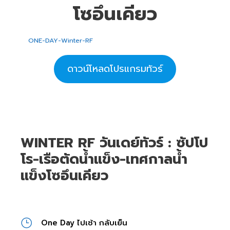
โซอึนเคียว
ONE-DAY-Winter-RF
ดาวน์โหลดโปรแกรมทัวร์
WINTER RF วันเดย์ทัวร์ : ซัปโป
โร-เรือตัดน้ำแข็ง-เทศกาลน้ำ
แข็งโซอึนเคียว
One Day ไปเช้า กลับเย็น