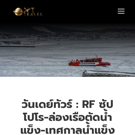
วันเดย์ทัวร์ : RF ซัป
โปโร-ล่องเรือตัดน้ำ
แข็ง-เทศกาลน้ำแข็ง