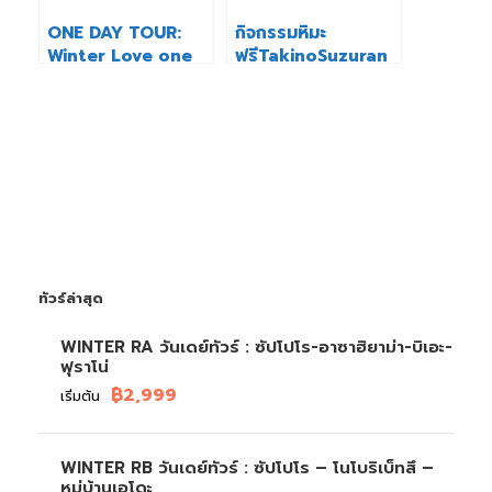
ONE DAY TOUR:
กิจกรรมหิมะ
Winter Love one
ฟรีTakinoSuzuran
day Asahikawa-
Hillside Park Snow
Biei
World
ทัวร์ล่าสุด
WINTER RA วันเดย์ทัวร์ : ซัปโปโร-อาซาฮิยาม่า-บิเอะ-
ฟุราโน่
฿2,999
เริ่มต้น
WINTER RB วันเดย์ทัวร์ : ซัปโปโร – โนโบริเบ็ทสึ –
หมู่บ้านเอโดะ