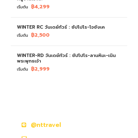
฿4,299
เริ่มต้น
WINTER RC วันเดย์ทัวร์ : ซัปโปโร-โจซังเค
฿2,500
เริ่มต้น
WINTER-RD วันเดย์ทัวร์ : ซัปโปโร-ลานหิมะ-เนิน
พระพุทธเจ้า
฿2,999
เริ่มต้น
มีคำถามหรือข้อสงสัยหรือไม่?
ติดต่อเราวันนี้
@nttravel