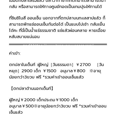
เมื่อตกปลาเสร็จแล้ว ปลาวากาซากิที่ตกมาได้สามารถนำ
กลับ หรือสามารถให้ทางศูนย์ทอดเป็นเทมปุระให้ทานได้
ที่ชินชิโนสึ ออนเซ็น นอกจากที่ตกปลาบนทะเลสาปแล้ว ก็
สามารถพักแช่ออนเซ็นกันต่อได้ เป็นแบบไปเช้า กลับเย็น
ได้คะ ที่นี่เป็นน้ำแร่ธรรมชาติ แช่แล้วผ่อนคลาย หายเมื่อย
หลับสบายแน่นอน
credit:https://www.tappunoyuonsen.com/
ค่าเข้า:
ตกปลาในเต็นท์ :ผู้ใหญ่［วันธรรมดา］￥2700 ［วัน
หยุด］2900 เด็ก ￥1500 อนุบาล￥800 ※อายุ
น้อยกว่า3ขวบ ฟรี *รวมค่าเข้าออนเซ็นแล้ว
【ตกปลาด้านนอกเต็นท์】
ผู้ใหญ่￥2000 เด็กประถม￥1000 เด็ก
อนุบาล￥500※อายุน้อยกว่า3ขวบ ฟรี *รวมค่าเข้าออน
เซ็นแล้ว