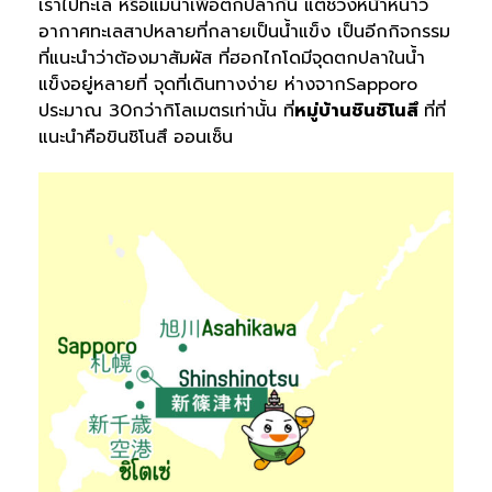
เราไปทะเล หรือแม่น้ำเพื่อตกปลากัน แต่ช่วงหน้าหนาว
อากาศทะเลสาปหลายที่กลายเป็นน้ำแข็ง เป็นอีกกิจกรรม
ที่แนะนำว่าต้องมาสัมผัส ที่ฮอกไกโดมีจุดตกปลาในน้ำ
แข็งอยู่หลายที่ จุดที่เดินทางง่าย ห่างจากSapporo
ประมาณ 30กว่ากิโลเมตรเท่านั้น ที่
หมู่บ้านชินชิโนสึ
ที่ที่
แนะนำคือขินชิโนสึ ออนเซ็น