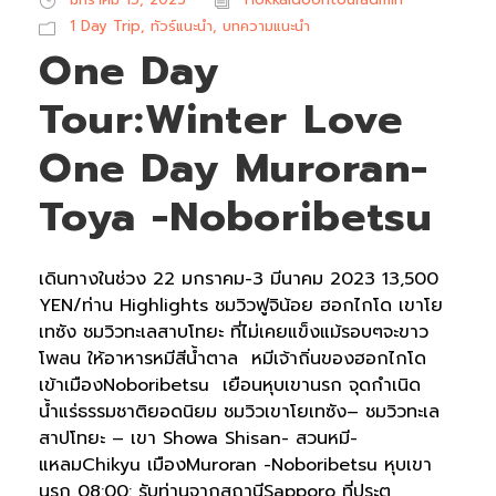
1 Day Trip
,
ทัวร์แนะนำ
,
บทความแนะนำ
One Day
Tour:Winter Love
One Day Muroran-
Toya -Noboribetsu
เดินทางในช่วง 22 มกราคม-3 มีนาคม 2023 13,500
YEN/ท่าน Highlights ชมวิวฟูจิน้อย ฮอกไกโด เขาโย
เทซัง ชมวิวทะเลสาบโทยะ ที่ไม่เคยแข็งแม้รอบๆจะขาว
โพลน ให้อาหารหมีสีน้ำตาล หมีเจ้าถิ่นของฮอกไกโด
เข้าเมืองNoboribetsu เยือนหุบเขานรก จุดกำเนิด
น้ำแร่ธรรมชาติยอดนิยม ชมวิวเขาโยเทซัง– ชมวิวทะเล
สาปโทยะ – เขา Showa Shisan- สวนหมี-
แหลมChikyu เมืองMuroran -Noboribetsu หุบเขา
นรก 08:00: รับท่านจากสถานีSapporo ที่ประตู