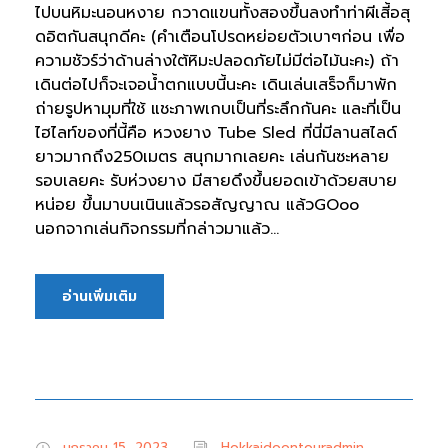
ไปบนหิมะนอนหงาย กวาดแขนทั้งสองขึ้นลงทำท่าผีเสี้อสุ
ดอิตกันสนุกดีคะ (คำเตือนโปรดหย่อยตัวเบาๆก่อน เพื่อ
ความชัวร์ว่าด้านล่างใต้หิมะปลอดภัยไม่มีต่อไม้นะคะ) ถ้า
เดินต่อไปก็จะเจอน้ำตกแบบนี้นะคะ เดินเล่นเสร็จก็มาพัก
ถ่ายรูปหามุมที่ใช้ แชะภาพเกบเป็นที่ระลึกกันคะ และที่เป็น
ไฮไลท์ของที่นี้คือ หวงยาง Tube Sled ที่นี่มีลานสไลด์
ยาวมากถึง250เมตร สนุกมากเลยคะ เล่นกันซะหลาย
รอบเลยคะ รับห่วงยาง มีสายดึงขึ้นยอดเข้าด้วยสบาย
หน่อย ขึ้นมาบนเนินแล้วรอสัญญาณ แล้วGOoo
นอกจากเล่นกิจกรรมที่กล่าวมาแล้ว...
อ่านเพิ่มเติม
มกราคม 15, 2023
Hokkaidoontouradmin