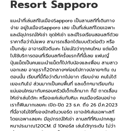
Resort Sapporo
แนะนำที่เล่นสกีในเมืองSapporo เป็นลานสกีที่เดินทาง
ง่าย อยู่ในเมืองSapporo เลย เป็นที่เล่นสกีโดยเฉพาะ
และมีอุปกรณ์ให้เช่า ชุดให้เช่า และมีโรงเรียนสอนสกีด้วย
ราคาถือว่าไม่แพง สามารถเลือกได้แบบตัวต่อตัว หรือ
เป็นกลุ่ม อาจารย์ใจดีนะคะ ไม่แน่ใจว่าทุกคนไหม แต่แน็ต
ไปใช้บริการตอนที่เรียนสกีครั้งแรกก็ที่นี้เลย แฟนญี่
ปุ่นแน็ตเป็นคนแนะนำแน็ตก็ไปกับน้องและเพื่อน สามสาว
บอกเลย อายุเราก็20กลางๆค่อยไปทางปลายๆกัน ณ
ตอนนั้น เรียนที่นี้ถือว่าดีมากไม่ยาก เรียนง่าย คนไม่ได้
เยอะเกินไป ส่วนมากเป็นคนพื้นที่ และเด็กๆมาเรียนกัน
แน่นอนใครมากับครอบครัวมีเด็กเล็กมาก ก็มี ถาดเลื่อน
ให้เช่าเล่นได้คะ หรือจะแค่เล่นกับหิมะ คนเมืองร้อนอย่าง
เราก็ฟินมากเลยคะ เปิด-ปิด 23 ธ.ค. ถึง 26 มี.ค.2023
ที่นี่อาจไม่ใช้ที่ของนักสโนวบอร์ด เขาจะให้เล่นเฉพาะสกี
โดยเฉพาะเลยคะ มีอุปกรณ์ให้เช่า ลานสกีที่หิมะปกคลุม
หนาประมาณ120CM. มี 10คอร์ส เล่นได้ทุกระดับ ไม่ว่า