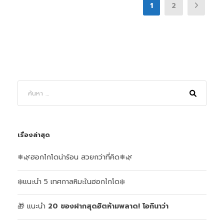
1
2
เรื่องล่าสุด
❄🌿ฮอกไกโดน่าร้อน สวยกว่าที่คิด❄🌿
❄️แนะนำ 5 เทศกาลหิมะในฮอกไกโด❄️
🎁 แนะนำ
20 ของฝากสุดฮิตห้ามพลาด!
โอกินาว่า