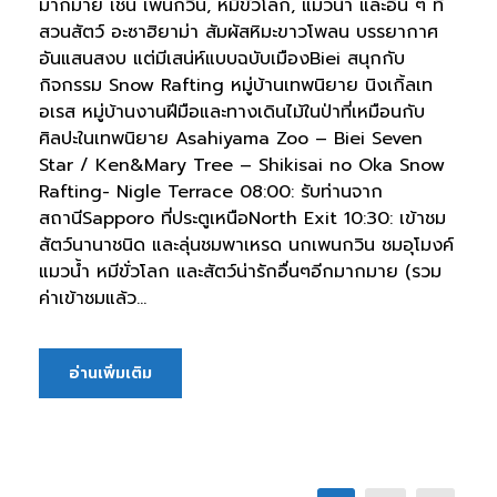
มากมาย เช่น เพนกวิน, หมีขั้วโลก, แมวน้ำ และอื่น ๆ ที่
สวนสัตว์ อะซาฮิยาม่า สัมผัสหิมะขาวโพลน บรรยากาศ
อันแสนสงบ แต่มีเสน่ห์แบบฉบับเมืองBiei สนุกกับ
กิจกรรม Snow Rafting หมู่บ้านเทพนิยาย นิงเกิ้ลเท
อเรส หมู่บ้านงานฝีมือและทางเดินไม้ในป่าที่เหมือนกับ
ศิลปะในเทพนิยาย Asahiyama Zoo – Biei Seven
Star / Ken&Mary Tree – Shikisai no Oka Snow
Rafting- Nigle Terrace 08:00: รับท่านจาก
สถานีSapporo ที่ประตูเหนือNorth Exit 10:30: เข้าชม
สัตว์นานาชนิด และลุ่นชมพาเหรด นกเพนกวิน ชมอุโมงค์
แมวน้ำ หมีขั่วโลก และสัตว์น่ารักอื่นๆอีกมากมาย (รวม
ค่าเข้าชมแล้ว...
อ่านเพิ่มเติม