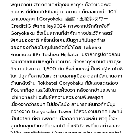
พฤษภาคม ฮาโกดาเตะมีจุดชมซากุระ ถือว่าเยอะพอ
สมควร มีที่นิยมไปกันอยู่ มากมาย แน็ตขอแนะนำ 10ที่
เอาแบบจุกๆ 1.Goryokoku 函館・五稜郭タワー
Credit:IG @shelley9024 ภาพซากปรักหักพังที่
Goryokaku ซึ่งเป็นสถานที่สำคัญทางประวัติศาสตร์
พิเศษของชาติ ครั้งหนึ่งเคยเป็นฐานที่มั่นสุดท้าย
ของกองกำลังโชกุนในอดีตที่นำโดย Takeaki
Enomoto และ Toshizo Hijikata ปราสาทรูปดาวล้อม
รอบด้วยต้นไม้และคูน้ำมากมาย ช่วงซากุระบานต้นซากุระ
สีหวานประมาณ 1,600 ต้น ซึ่งส่วนใหญ่เป็นพันธุ์โซเมโยชิ
โนะ ปลูกทั้งภายในและภายนอกคูเมือง ดอกไม้จะบานจาก
ด้านหลังร้าน Rokkatei Goryokaku ที่มีแสงแดดส่อง
ถึงมากที่สุด และไล่ไปทางฝั่งขวา หลังจากข้ามสะพาน
Ichinohashi จะสัมผัสความสวยงามพิเศษสุดๆ
เนื่องจากว่ารอบๆ ไม่มีอะไรบัง สามารถเห็นทิวทัศน์มุม
กว้างจาก Goryokaku Tower ได้สวยงามมากๆ และที่นี้
เป็นไฮไลท์ ที่ห้ามพลาด! เมื่อดอกไม้ร่วงหล่น ผิวคูน้ำจะ
ถูกปกคลุมด้วยกลีบดอกไม้ ทำให้ได้ภาพที่แตกต่างออก
ไปอีก credit:https://www.goryokaku-tower.co.jp/