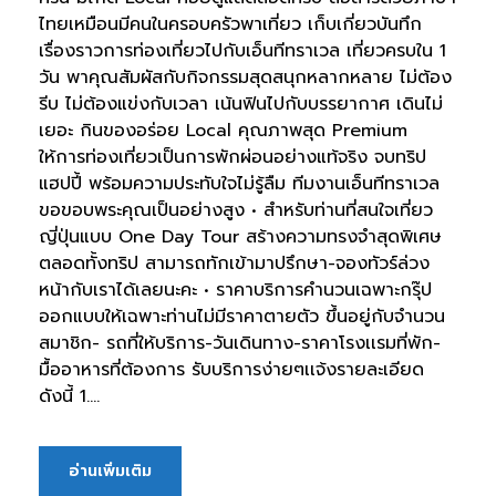
ไทยเหมือนมีคนในครอบครัวพาเที่ยว เก็บเกี่ยวบันทึก
เรื่องราวการท่องเที่ยวไปกับเอ็นทีทราเวล เที่ยวครบใน 1
วัน พาคุณสัมผัสกับกิจกรรมสุดสนุกหลากหลาย ไม่ต้อง
รีบ ไม่ต้องแข่งกับเวลา เน้นฟินไปกับบรรยากาศ เดินไม่
เยอะ กินของอร่อย Local คุณภาพสุด Premium
ให้การท่องเที่ยวเป็นการพักผ่อนอย่างแท้จริง จบทริป
แฮปปี้ พร้อมความประทับใจไม่รู้ลืม ทีมงานเอ็นทีทราเวล
ขอขอบพระคุณเป็นอย่างสูง • สำหรับท่านที่สนใจเที่ยว
ญี่ปุ่นแบบ One Day Tour สร้างความทรงจำสุดพิเศษ
ตลอดทั้งทริป สามารถทักเข้ามาปรึกษา-จองทัวร์ล่วง
หน้ากับเราได้เลยนะคะ • ราคาบริการคำนวนเฉพาะกรุ๊ป
ออกแบบให้เฉพาะท่านไม่มีราคาตายตัว ขึ้นอยู่กับจำนวน
สมาชิก- รถที่ให้บริการ-วันเดินทาง-ราคาโรงเเรมที่พัก-
มื้ออาหารที่ต้องการ รับบริการง่ายๆเเจ้งรายละเอียด
ดังนี้ 1....
อ่านเพิ่มเติม