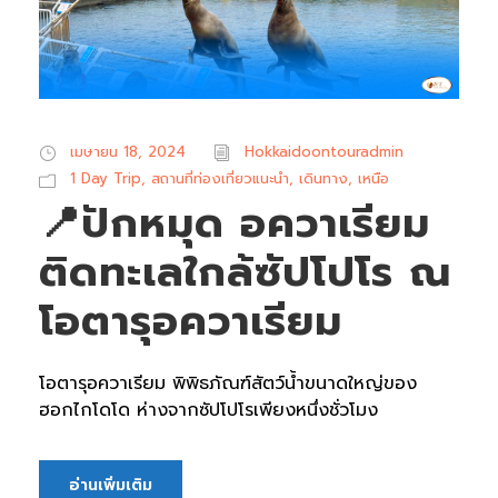
เมษายน 18, 2024
Hokkaidoontouradmin
1 Day Trip
,
สถานที่ท่องเที่ยวแนะนำ
,
เดินทาง
,
เหนือ
📍ปักหมุด อควาเรียม
ติดทะเลใกล้ซัปโปโร ณ
โอตารุอควาเรียม
โอตารุอควาเรียม พิพิธภัณฑ์สัตว์น้ำขนาดใหญ่ของ
ฮอกไกโดโด ห่างจากซัปโปโรเพียงหนึ่งชั่วโมง
อ่านเพิ่มเติม