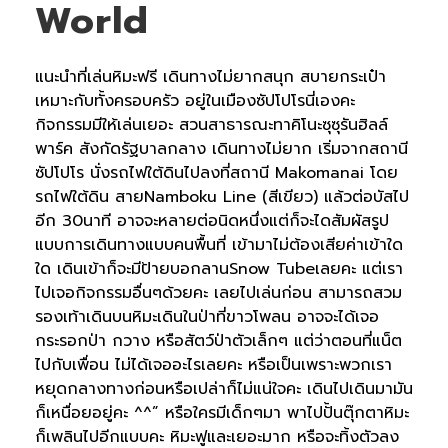
World
แนะนำที่เล่นหิมะฟรี เดินทางไม่ยากสนุก สบายกระเป๋า
เหมาะกับทั้งครอบครัว อยู่ในเมืองซัปโปโรนี่เองคะ
กิจกรรมมีให้เล่นเยอะ สวนสาธารณะทาคิโนะซุซุรันฮิลล์
พาร์ค สังกัดรัฐบาลกลาง เดินทางไม่ยาก เริ่มจากสถานี
ซัปโปโร นั่งรถไฟใต้ดินไปลงที่สถานี Makomanai โดย
รถไฟใต้ดิน สายNamboku Line (สีเขียว) แล้วต่อบัสไป
อีก 30นาที อาจจะหลายต่อนิดหนึ่งแต่ก็จะไดสัมผัสรูป
แบบการเดินทางแบบคนพื้นที่ เข้ามาไม่ต้องเสียค่าเข้าใด
ใด เดินเข้าก็จะมีป้ายบอกลานSnow Tubeเลยคะ แต่เรา
ไปเจอกิจกรรมอื่นๆด้วยคะ เลยไปเล่นก่อน สามารถสวม
รองเท้าเดินบนหิมะเดินในป่าที่ขาวโพลน อาจจะได้เจอ
กระรอกป่า กวาง หรือสัตว์ป่าตัวเล็กๆ แต่ว่าตอนที่แน็ต
ไปกับเพื่อน ไม่ได้เจออะไรเลยคะ หรือเป็นเพราะพวกเรา
หยุดกลางทางก่อนหรือเปล่าก็ไม่แน่ใจคะ เดินไปเดินมามัน
ก็เหนื่อยอยู่คะ ^^” หรือใครมีเด็กๆมา พาไปปั้นตุ๊กตาหิมะ
ก็เพลินไปอีกแบบคะ หิมะฟูและเยอะมาก หรือจะทิ้งตัวลง