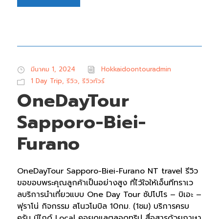
มีนาคม 1, 2024
Hokkaidoontouradmin
1 Day Trip
,
รีวิว
,
รีวิวทัวร์
OneDayTour
Sapporo-Biei-
Furano
OneDayTour Sapporo-Biei-Furano NT travel รีวิว
ขอขอบพระคุณลูกค้าเป็นอย่างสูง ที่ไว้ใจให้เอ็นทีทราเว
ลบริการนำเที่ยวแบบ One Day Tour ซัปโปโร – บิเอะ –
ฟุราโน่ กิจกรรม สโนวโมบิล 10กม. (1ชม) บริการครบ
ครัน มีไกด์ Local คอยดูแลตลอดทริป สื่อสารด้วยภาษา