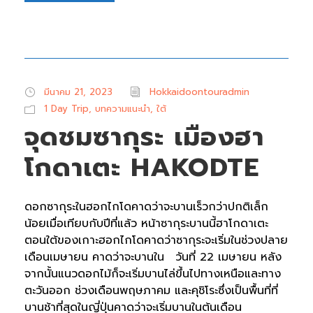
มีนาคม 21, 2023
Hokkaidoontouradmin
1 Day Trip
,
บทความแนะนำ
,
ใต้
จุดชมซากุระ เมืองฮา
โกดาเตะ HAKODTE
ดอกซากุระในฮอกไกโดคาดว่าจะบานเร็วกว่าปกติเล็ก
น้อยเมื่อเทียบกับปีที่แล้ว หน้าซากุระบานนี้ฮาโกดาเตะ
ตอนใต้ของเกาะฮอกไกโดคาดว่าซากุระจะเริ่มในช่วงปลาย
เดือนเมษายน คาดว่าจะบานใน วันที่ 22 เมษายน หลัง
จากนั้นแนวดอกไม้ก็จะเริ่มบานไล่ขึ้นไปทางเหนือและทาง
ตะวันออก ช่วงเดือนพฤษภาคม และคุชิโระซึ่งเป็นพื้นที่ที่
บานช้าที่สุดในญี่ปุ่นคาดว่าจะเริ่มบานในต้นเดือน