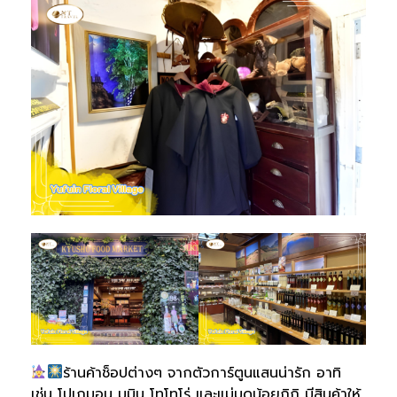
ร้านค้าช็อปต่างๆ จากตัวการ์ตูนแสนน่ารัก อาทิ
เช่น โปเกมอน มูมิน โทโทโร่ และแม่มดน้อยกิกิ มีสินค้าให้