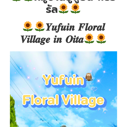
รัล
𝒀𝒖𝒇𝒖𝒊𝒏 𝑭𝒍𝒐𝒓𝒂𝒍
𝑽𝒊𝒍𝒍𝒂𝒈𝒆 𝒊𝒏 𝑶𝒊𝒕𝒂