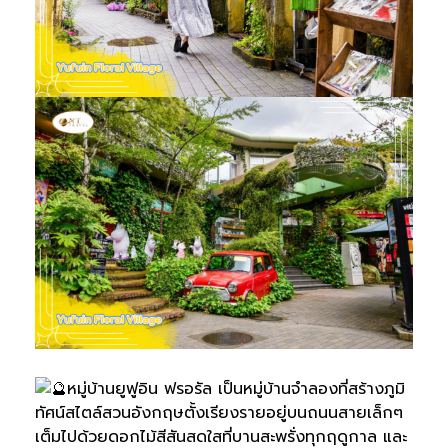
หมู่บ้านยูฟูอิน ฟรอรัล เป็นหมู่บ้านจำลองที่สร้างภูมิ
ทัศน์สไตล์สวนอังกฤษตั้งเรียงรายอยู่บนถนนสายเล็กๆ
เต็มไปด้วยดอกไม้สีสันสดใสที่บานสะพรั่งทุกฤดูกาล และ