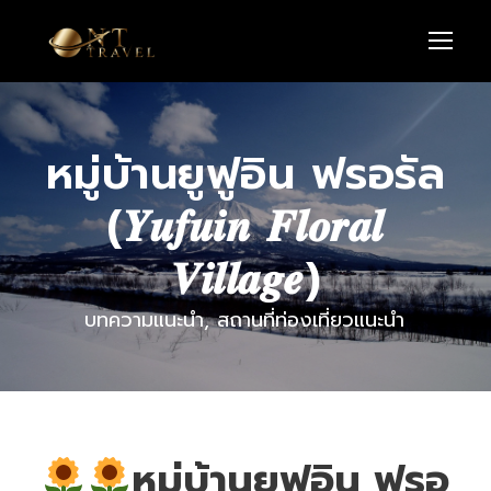
หมู่บ้านยูฟูอิน ฟรอรัล
(𝒀𝒖𝒇𝒖𝒊𝒏 𝑭𝒍𝒐𝒓𝒂𝒍
𝑽𝒊𝒍𝒍𝒂𝒈𝒆)
บทความแนะนำ
,
สถานที่ท่องเที่ยวแนะนำ
หมู่บ้านยูฟูอิน ฟรอ