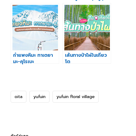
จังหวัดฟุคุชิมะ
กำแพงหิมะ ทาเตยา
เส้นทางป่าไผ่ในเกียว
มะ-คุโรเบะ
โต
oita
yufuin
yufuin floral village
ทัวร์ล่าสุด