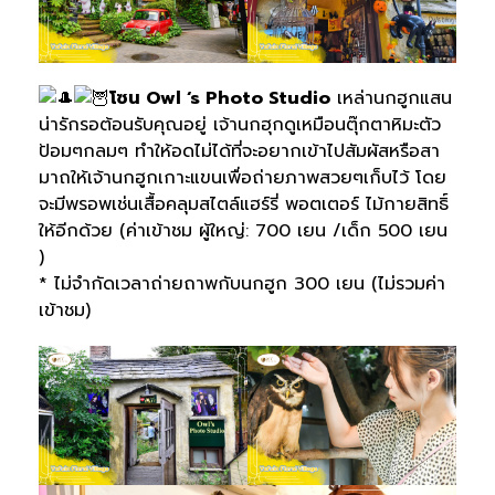
โซน Owl ‘s Photo Studio
เหล่านกฮูกแสน
น่ารักรอต้อนรับคุณอยู่ เจ้านกฮุกดูเหมือนตุ๊กตาหิมะตัว
ป้อมๆกลมๆ ทำให้อดไม่ได้ที่จะอยากเข้าไปสัมผัสหรือสา
มาถให้เจ้านกฮูกเกาะแขนเพื่อถ่ายภาพสวยๆเก็บไว้ โดย
จะมีพรอพเช่นเสื้อคลุมสไตล์แฮร์รี่ พอตเตอร์ ไม้กายสิทธิ์
ให้อีกด้วย (ค่าเข้าชม ผู้ใหญ่: 700 เยน /เด็ก 500 เยน
)
* ไม่จำกัดเวลาถ่ายถาพกับนกฮูก 300 เยน (ไม่รวมค่า
เข้าชม)