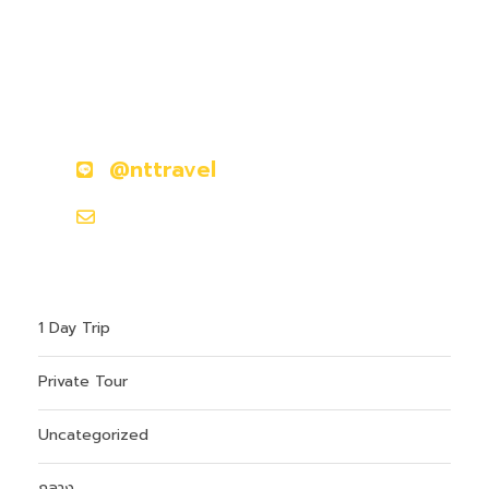
มีคำถามหรือข้อสงสัยหรือไม่?
ติดต่อเราวันนี้
@nttravel
hokkaidoontour1@gmail.com
1 Day Trip
Private Tour
Uncategorized
กลาง