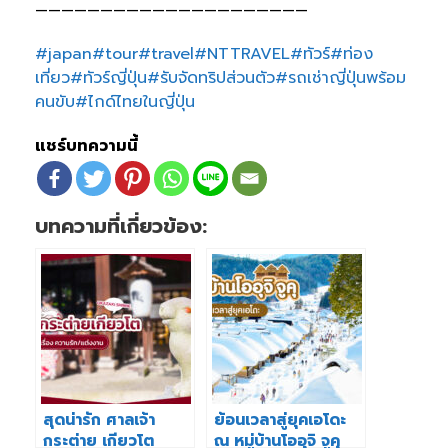
—————————————————————
#japan
#tour
#travel
#NTTRAVEL
#ทัวร์
#ท่อง
เที่ยว
#ทัวร์ญี่ปุ่น
#รับจัดทริปส่วนตัว
#รถเช่าญี่ปุ่นพร้อม
คนขับ
#ไกด์ไทยในญี่ปุ่น
แชร์บทความนี้
บทความที่เกี่ยวข้อง:
สุดน่ารัก ศาลเจ้า
ย้อนเวลาสู่ยุคเอโดะ
กระต่าย เกียวโต
ณ หมู่บ้านโออุจิ จูคุ