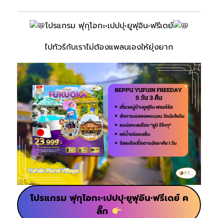
โปรแกรม ฟุกุโอกะ•เปปปุ•ยูฟุอิน•ฟรีเดย์
ไปทัวร์กับเราไม่ต้องแพลนเองให้ยุ่งยาก
โปรแกรม ฟุกุโอกะ•เปปปุ•ยูฟุอิน•ฟรีเดย์ ค
ลิ๊ก