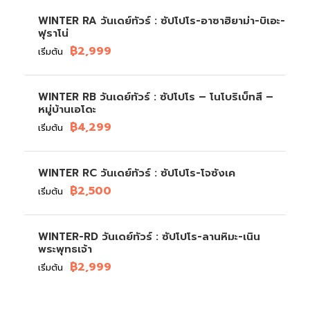
WINTER RA วันเดย์ทัวร์ : ซัปโปโร-อาซาฮิยาม่า-บิเอะ-
ฟุราโน่
฿2,999
เริ่มต้น
WINTER RB วันเดย์ทัวร์ : ซัปโปโร – โนโบริเบ็ทสึ –
หมู่บ้านเอโดะ
฿4,299
เริ่มต้น
WINTER RC วันเดย์ทัวร์ : ซัปโปโร-โจซังเค
฿2,500
เริ่มต้น
WINTER-RD วันเดย์ทัวร์ : ซัปโปโร-ลานหิมะ-เนิน
พระพุทธเจ้า
฿2,999
เริ่มต้น