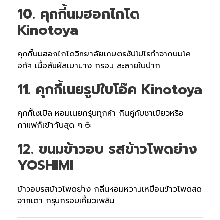
10. คุกกี้นมฮอกไกโด
Kinotoya
คุกกี้นมฮอกไกโดวิทยาลัยเกษตรซัปโปโรทำจากนมโค
อท้ๆ เนื้อสัมผัสเบาบาง กรอบ ละลายในปาก
11. คุกกี้เนยรูปใบโอ๊ค Kinotoya
คุกกี้เซเบิล หอมเนยกรุ่นทุกคำ กินคู่กับชาเขียวหรือ
กาแฟก็เข้ากันสุด ๆ ☕
12. ขนมข้าวอบ รสข้าวโพดย่าง
YOSHIMI
ข้าวอบรสข้าวโพดย่าง กลิ่นหอมหวานเหมือนข้าวโพดสด
จากเตา กรุบกรอบเคี้ยวเพลิน