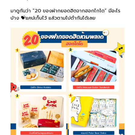
มาดูกันว่า “20 ของฝากยอดฮิตจากฮอกไกโด” มีอะไร
บ้าง 💝แคปเก็บไว้ แล้วตามไปตำกันได้เลย