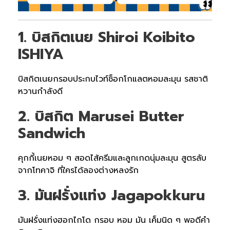
1. บิสกิตเนย
Shiroi Koibito
ISHIYA
บิสกิตเนยกรอบประกบไวท์ช็อกโกแลตหอมละมุน รสชาติ
หวานกำลังดี
2. บิสกิต Marusei Butter
Sandwich
คุกกี้เนยหอม ๆ สอดไส้ครีมและลูกเกดนุ่มละมุน สูตรลับ
จากโทคาจิ ที่ใครได้ลองต่างหลงรัก
3. มันฝรั่งแท่ง Jagapokkuru
มันฝรั่งแท่งฮอกไกโด กรอบ หอม มัน เค็มนิด ๆ พอดีคำ