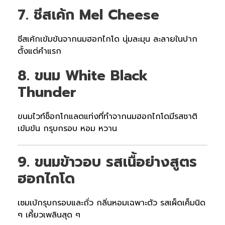
7. ชีสเค้ก Mel Cheese
ชีสเค้กเข้มข้นจากนมฮอกไกโด นุ่มละมุน ละลายในปาก
ตั้งแต่คำแรก
8. ขนม White Black
Thunder
ขนมไวท์ช็อกโกแลตแท่งที่ทำจากนมฮอกไกโดมีรสชาติ
เข้มข้น กรุบกรอบ หอม หวาน
9. ขนมข้าวอบ รสเนื้อย่างสูตร
ฮอกไกโด
เซมเบ้กรุบกรอบและถั่ว กลิ่นหอมเฉพาะตัว รสเผ็ดเค็มนิด
ๆ เคี้ยวเพลินสุด ๆ