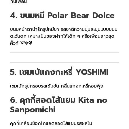
กินเพลิน
4. ขนมหมี Polar Bear Dolce
ขนมหน้าตาน่ารักรูปหมีขา รสชาติหวานนุ่มละมุนแบบขนม
ตะวันตก เหมาะเป็นของฝากให้เด็ก ๆ หรือเพื่อนสาวสุด
คิ้วท์ 🐻‍❄️💖
5. เซมเบ้แกงกะหรี่ YOSHIMI
เซมเบ้กรุบกรอบรสเข้มข้น กลิ่นแกงกะหรี่หอมฟุ้ง
6. คุกกี้สอดไส้แยม Kita no
Sanpomichi
คุกกี้เคลือบช็อกโกแลตสอดไส้แยมรสผลไม้