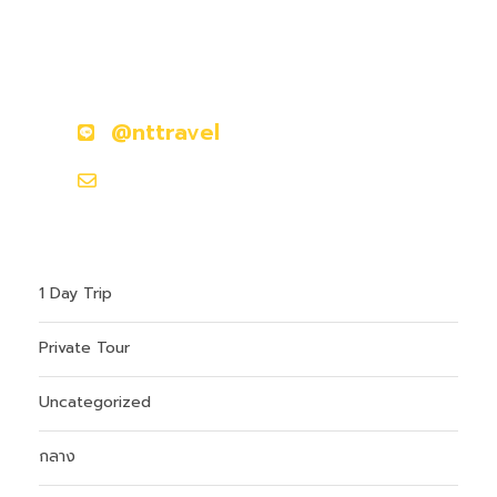
มีคำถามหรือข้อสงสัยหรือไม่?
ติดต่อเราวันนี้
@nttravel
hokkaidoontour1@gmail.com
1 Day Trip
Private Tour
Uncategorized
กลาง