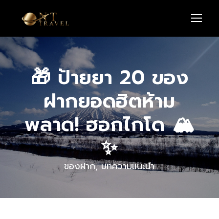
🎁 ป้ายยา 20 ของ
ฝากยอดฮิตห้าม
พลาด! ฮอกไกโด 🏔️
✨
ของฝาก
,
บทความแนะนำ