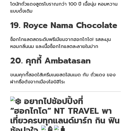
โดนัทถั่วแดงสูตรโบราณกว่า 100 ปี เนื้อนุ่ม หอมหวาน
แบบดั้งเดิม
19. Royce Nama Chocolate
ช็อกโกแลตสดระดับพรีเมียมจากฮอกไกโด! รสละมุน
หอมกลิ่นนม และเนื้อช็อกโกแลตละลายในปาก
20. คุกกี้ Ambatasan
ขนมคุกกีัสอดไส้เครีมเนยสดโฮมเมด กับ ถั่วแดง ของ
ฝากชื่อดังจากเมืองโอบิฮิโระ
อยากไปช้อปปิ้งที่
“ฮอกไกโด” NT TRAVEL พา
เที่ยวครบทุกแลนด์มาร์ก กิน ฟิน
ช้อปจุใจ