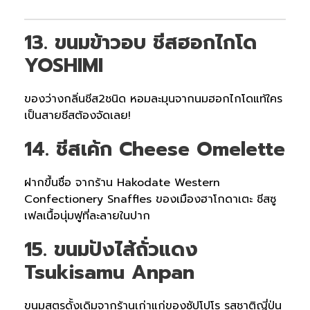
13. ขนมข้าวอบ ชีสฮอกไกโด
YOSHIMI
ของว่างกลิ่นชีส2ชนิด หอมละมุนจากนมฮอกไกโดแท้ใคร
เป็นสายชีสต้องจัดเลย!
14. ชีสเค้ก Cheese Omelette
ฝากขึ้นชื่อ จากร้าน Hakodate Western
Confectionery Snaffles ของเมืองฮาโกดาเตะ ชีสซู
เฟลเนื้อนุ่มฟูที่ละลายในปาก
15. ขนมปังไส้ถั่วแดง
Tsukisamu Anpan
ขนมสูตรดั้งเดิมจากร้านเก่าแก่ของซัปโปโร รสชาติญี่ปุ่น