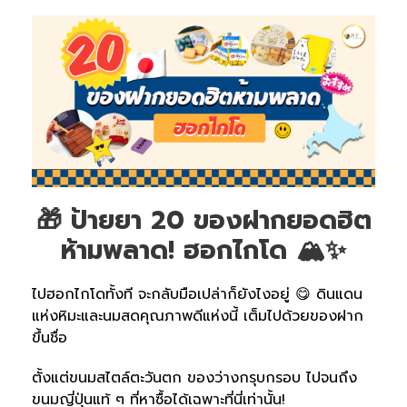
🎁 ป้ายยา 20 ของฝากยอดฮิต
ห้ามพลาด! ฮอกไกโด 🏔️✨
ไปฮอกไกโดทั้งที จะกลับมือเปล่าก็ยังไงอยู่ 😋 ดินแดน
แห่งหิมะและนมสดคุณภาพดีแห่งนี้ เต็มไปด้วยของฝาก
ขึ้นชื่อ
ตั้งแต่ขนมสไตล์ตะวันตก ของว่างกรุบกรอบ ไปจนถึง
ขนมญี่ปุ่นแท้ ๆ ที่หาซื้อได้เฉพาะที่นี่เท่านั้น!