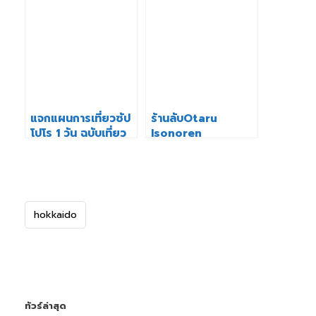
แจกแผนการเที่ยวซัป
ร้านลับOtaru
โปโร 1 วัน ฉบับเที่ยว
Isonoren
เอง
Kaisentei (磯のれん
海銭亭)
hokkaido
ทัวร์ล่าสุด