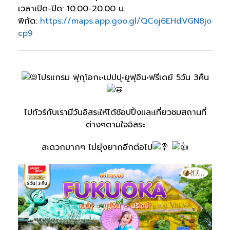
เวลาเปิด-ปิด: 10.00-20.00 น.
พิกัด:
https://maps.app.goo.gl/QCoj6EHdVGN8jo
cp9
โปรแกรม ฟุกุโอกะ•เปปปุ•ยูฟุอิน•ฟรีเดย์ 5วัน 3คืน
ไปทัวร์กับเรามีวันอิสระให้ได้ช้อปปิ้งและเที่ยวชมสถานที่
ต่างๆตามใจอิสระ
สะดวกมากๆ ไม่ยุ่งยากอีกต่อไป