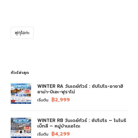
ฟุกุโอกะ
ทัวร์ล่าสุด
WINTER RA วันเดย์ทัวร์ : ซัปโปโร-อาซาฮิ
ยาม่า-บิเอะ-ฟุราโน่
฿2,999
เริ่มต้น
WINTER RB วันเดย์ทัวร์ : ซัปโปโร – โนโบริ
เบ็ทสึ – หมู่บ้านเอโดะ
฿4,299
เริ่มต้น