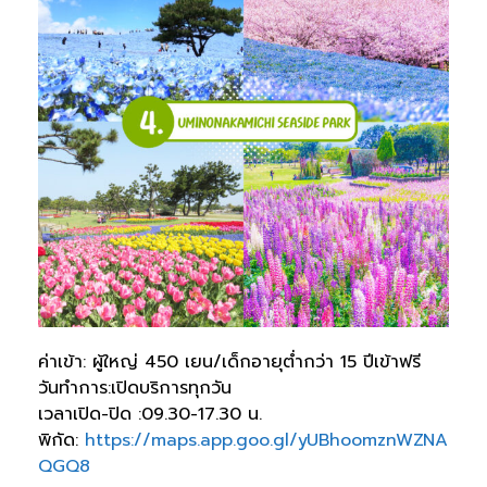
ค่าเข้า: ผู้ใหญ่ 450 เยน/เด็กอายุต่ำกว่า 15 ปีเข้าฟรี
วันทำการ:เปิดบริการทุกวัน
เวลาเปิด-ปิด :09.30-17.30 น.
พิกัด:
https://maps.app.goo.gl/yUBhoomznWZNA
QGQ8