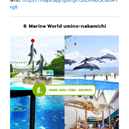
พิกัด:
https://maps.app.goo.gl/QtiDXN8QCBs9Pt
rg8
8. Marine World umino-nakamichi