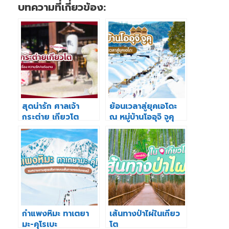
บทความที่เกี่ยวข้อง:
สุดน่ารัก ศาลเจ้า
ย้อนเวลาสู่ยุคเอโดะ
กระต่าย เกียวโต
ณ หมู่บ้านโออุจิ จูคุ
จังหวัดฟุคุชิมะ
กำแพงหิมะ ทาเตยา
เส้นทางป่าไผ่ในเกียว
มะ-คุโรเบะ
โต