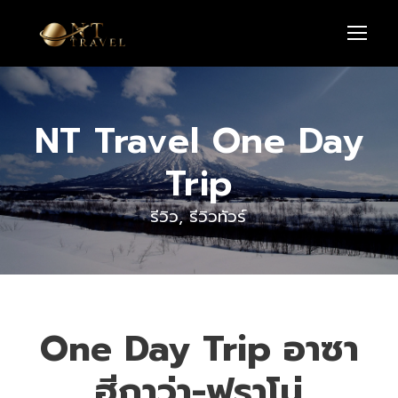
NT Travel One Day
Trip
รีวิว
,
รีวิวทัวร์
One Day Trip อาซา
ฮีกาว่า-ฟุราโน่