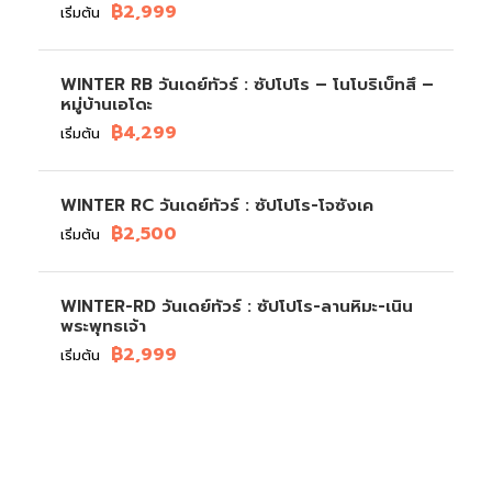
฿2,999
เริ่มต้น
WINTER RB วันเดย์ทัวร์ : ซัปโปโร – โนโบริเบ็ทสึ –
หมู่บ้านเอโดะ
฿4,299
เริ่มต้น
WINTER RC วันเดย์ทัวร์ : ซัปโปโร-โจซังเค
฿2,500
เริ่มต้น
WINTER-RD วันเดย์ทัวร์ : ซัปโปโร-ลานหิมะ-เนิน
พระพุทธเจ้า
฿2,999
เริ่มต้น
มีคำถามหรือข้อสงสัยหรือไม่?