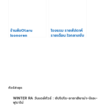
ร้านลับOtaru
โรงแรม รายสัปดาห์
Isonoren
รายเดือน ใจกลางซับ
Kaisentei (磯のれん
โปโร Weekly
海銭亭)
Monthly Hotel In
Sapporo
ทัวร์ล่าสุด
WINTER RA วันเดย์ทัวร์ : ซัปโปโร-อาซาฮิยาม่า-บิเอะ-
ฟุราโน่