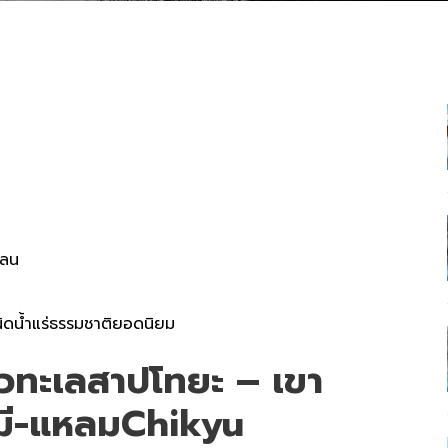
พลน
ิดน้ำแร่ธรรมชาติยอดนิยม
ิวทะเลสาปโทยะ – เขา
มี-แหลมChikyu