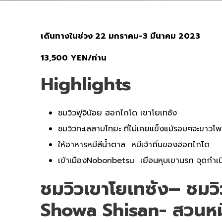
เดินทางในช่วง 22 มกราคม-3 มีนาคม 2023
13,500 YEN/ท่าน
Highlights
ชมวิวฟูจิน้อย ฮอกไกโด เขาโยเทซัง
ชมวิวทะเลสาบโทยะ ที่ไม่เคยแข็งแม้รอบๆจะขาวโ
ให้อาหารหมีสีน้ำตาล หมีเจ้าถิ่นของฮอกไกโด
เข้าเมืองNoboribetsu เยือนหุบเขานรก จุดกำเน
ชมวิวเขาโยเทซัง– ชมว
Showa Shisan- สวนห