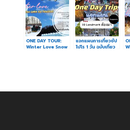
ONE DAY TOUR:
แจกแผนการเที่ยวซัป
O
Winter Love Snow
โปโร 1 วัน ฉบับเที่ยว
W
Activity-Shikotsu
เอง
d
Lake Ice Festival
Bi