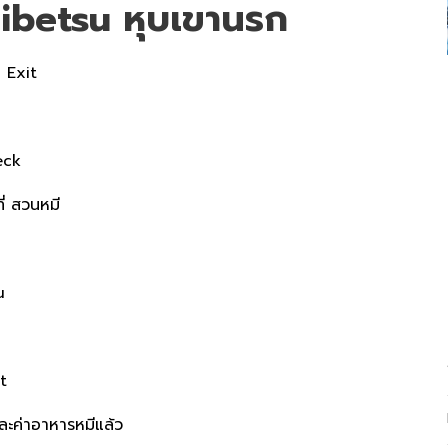
ibetsu หุบเขานรก
 Exit
eck
ี่ สวนหมี
u
t
ละค่าอาหารหมีแล้ว