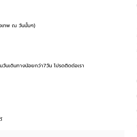
งเทพ ณ วันนั้นๆ)
นวันเดินทางน้อยกว่า7วัน โปรดติดต่อเรา
้