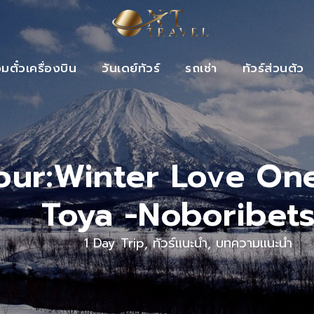
วมตั๋วเครื่องบิน
วันเดย์ทัวร์
รถเช่า
ทัวร์ส่วนตัว
our:Winter Love On
Toya -Noboribet
1 Day Trip
,
ทัวร์แนะนำ
,
บทความแนะนำ