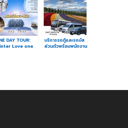
NE DAY TOUR:
บริการรถตู้และรถบัส
inter Love one
ส่วนตัวพร้อมพนักงาน
ay Asahikawa-
ขับรถในฮอกไกโด
ei