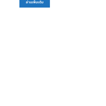
อ่านเพิ่มเติม