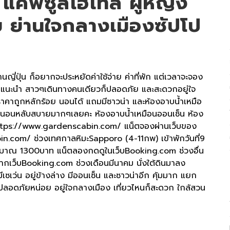
แคฟซูลโฮเทล ผู้หญิง
 ย่านใจกลางเมืองซัปโป
นญี่ปุ่น ก็อยากจะประหยัดค่าใช้จ่าย ค่าที่พัก แต่เวลาจะจอง
el แนะนำ สาวๆเดินทางคนเดียวก็ปลอดภัย และสะดวกอยู่ใจ
 ราคาถูกหลักร้อย นอนได้ แถมมีซาวน่า และห้องอาบน้ำเหมือ
ัว นอนหลับสบายมากๆเลยคะ ห้องอาบน้ำเหมือนออนเซ็น ห้อง
https://www.gardenscabin.com/ แน็ตจองผ่านเว็บของ
.com/ ช่วงเทศกาลหิมะSapporo (4-11กพ) เข้าพักวันที่9
ระมาณ 1300บาท แน็ตลองกดดูในเว็บBooking.com ช่วงอื่น
ปจากเว็บBooking.com ช่วงเดือนมีนาคม นั่งใต้ดินมาลง
เซเว่น อยู่ข้างล่าง มีออนเซ็น และซาวน่าอีก คุ้มมาก แยก
ลอดภัยหน่อย อยู่ใจกลางเมือง เที่ยวไหนก็สะดวก ใกล้สวน