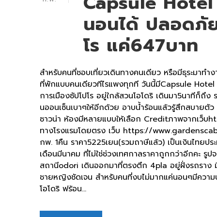
Capsule Hotel 
นอนได้ ปลอดภัย
โร แค่647บาท
สำหรับคนที่ชอบเที่ยวเดินทางคนเดียว หรือมีธุระมาทำงา
ที่พักแบบคนเดียวทีไรแพงทุกที วันนี้มีCapsule Hot
การเมืองซัปโปโร อยู่ใกล้สวนโอโดริ เดินมา5นาทีก็ถึง
นออนเซ็นเบาๆให้อีกด้วย อาบน้ำร้อนแล้วรู้สึกสบายต
ซาวน่า ห้องมีหลายแบบให้เลือก Creditภาพจากเว็บ
ทางโรงแรมโดยตรง เว็บ https://www.gardenscabin
กพ. 1คืน ราคา5225เยน(รวมถาษีแล้ว) เป็นเงินไทยป
เดือนมีนาคม ที่ไม่ใช่ช่วงเทศกาลราคาถูกกว่าอีกคะ รู
สถานีodori เดินออกมาที่ตรงตึก 4pla อยู่ฝั่งรถราง มี
ชายหญิงชัดเจน สำหรับคนที่งบไม่มากแค่นอนๆมีความป
โอโดริ ฟร้อน...