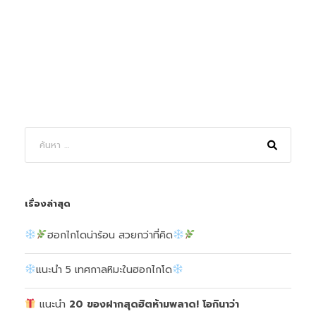
เรื่องล่าสุด
ฮอกไกโดน่าร้อน สวยกว่าที่คิด
แนะนำ 5 เทศกาลหิมะในฮอกไกโด
แนะนำ
20 ของฝากสุดฮิตห้ามพลาด!
โอกินาว่า