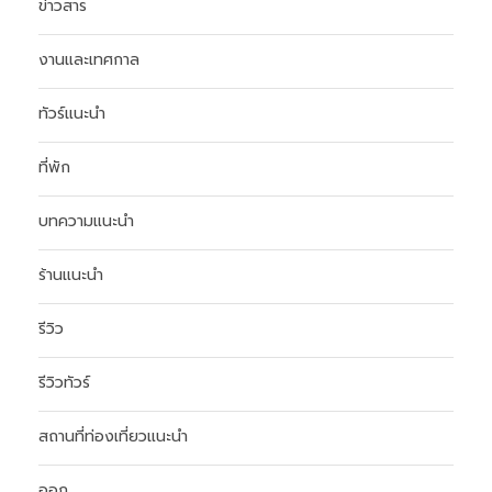
ข่าวสาร
งานและเทศกาล
ทัวร์แนะนำ
ที่พัก
บทความแนะนำ
ร้านแนะนำ
รีวิว
รีวิวทัวร์
สถานที่ท่องเที่ยวแนะนำ
ออก