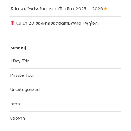
พิกัด งานไฟประดับฤดูหนาวที่โตเกียว 2025 – 2026
แนะนำ 20 ของฝากยอดฮิตห้ามพลาด ! ฟุกุโอกะ
หมวดหมู่
1 Day Trip
Private Tour
Uncategorized
กลาง
ของฝาก