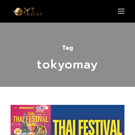
Tag
tokyomay