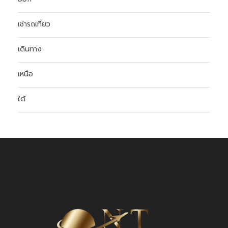
เช่ารถเที่ยว
เดินทาง
เหนือ
ใต้