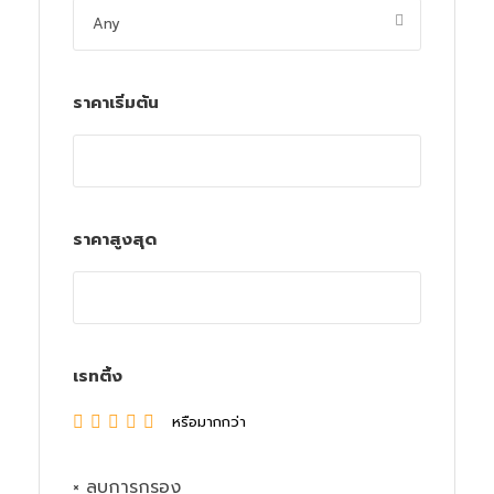
ราคาเริ่มต้น
ราคาสูงสุด
เรทติ้ง
หรือมากกว่า
× ลบการกรอง