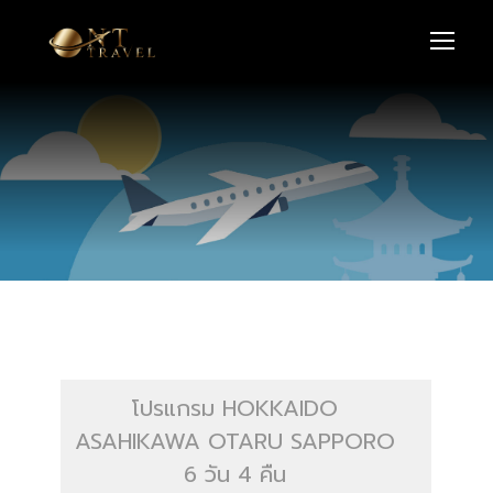
โปรแกรม HOKKAIDO
ASAHIKAWA OTARU SAPPORO
6 วัน 4 คืน