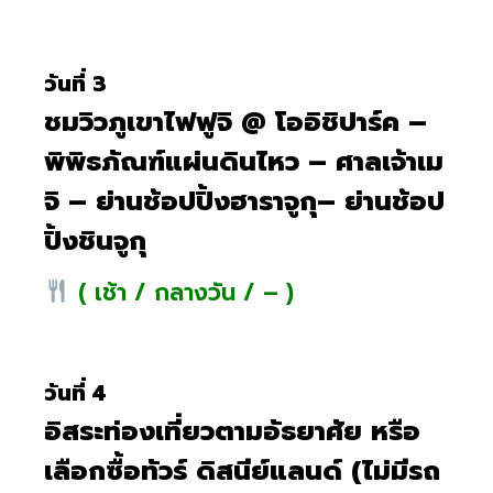
วันที่ 3
ชมวิวภูเขาไฟฟูจิ @ โออิชิปาร์ค –
พิพิธภัณฑ์แผ่นดินไหว – ศาลเจ้าเม
จิ – ย่านช้อปปิ้งฮาราจูกุ– ย่านช้อป
ปิ้งชินจูกุ
( เช้า / กลางวัน / – )
วันที่ 4
อิสระท่องเที่ยวตามอัธยาศัย หรือ
เลือกซื้อทัวร์ ดิสนีย์แลนด์ (ไม่มีรถ