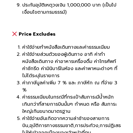
ประกันอุบัติเหตุวงเงิน 1,000,000 บาท (เป็นไป
เงื่อนไขตามกรมธรรม์)
Price Excludes
ค่าใช้จ่ายทำหนังสือเดินทางและค่าธรรมเนียม
ค่าใช้จ่ายส่วนตัวของผู้เดินทาง อาทิ ค่าทำ
หนังสือเดินทาง ค่าอาหารเครื่องดื่ม ค่าโทรศัพท์
ค่าซักรีด ค่ามินิบาร์ในห้อง และค่าพาหนะต่างๆ ที่
ไม่ได้ระบุในรายการ
ค่าภาษีมูลค่าเพิ่ม 7 % และ ภาษีหัก ณ ที่จ่าย 3
%
ค่าธรรมเนียมในกรณีที่กระเป๋าสัมภาระมีน้ำหนัก
เกินกว่าที่สายการบินนั้นๆ กำหนด หรือ สัมภาระ
ใหญ่เกินขนาดมาตรฐาน
ค่าใช้จ่ายอันเกิดจากความล่าช้าของสายการ
บิน,อุบัติการทางธรรมชาติ,การประท้วง,การปฏิเสธ
ไม่ให้เข้าออกเมืองของเจ้าหน้าที่ตม.