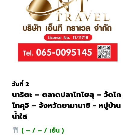
วันที่ 2
นาริตะ – ตลาดปลาโทโยสุ – วัดโก
โทคุจิ – จังหวัดยามานาชิ - หมู่บ้าน
น้ำใส
( – / – / เย็น )