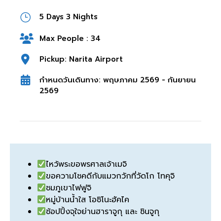
5 Days 3 Nights
Max People : 34
Pickup: Narita Airport
กำหนดวันเดินทาง: พฤษภาคม 2569 - กันยายน
2569
ไหว้พระขอพรศาลเจ้าเมจิ
ขอความโชคดีกับแมวกวักที่วัดโก โทคุจิ
ชมภูเขาไฟฟูจิ
หมู่บ้านน้ำใส โอชิโนะฮัคไค
ช้อปปิ้งจุใจย่านฮาราจูกุ และ ชินจูกุ