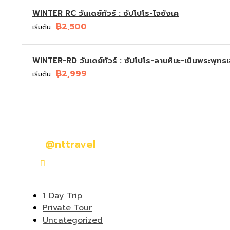
WINTER RC วันเดย์ทัวร์ : ซัปโปโร-โจซังเค
฿2,500
เริ่มต้น
WINTER-RD วันเดย์ทัวร์ : ซัปโปโร-ลานหิมะ-เนินพระพุทธเจ
฿2,999
เริ่มต้น
มีคำถามหรือข้อสงสัยหรือไม่?
ติดต่อเราวันนี้
@nttravel
hokkaidoontour1@gmail.com
1 Day Trip
Private Tour
Uncategorized