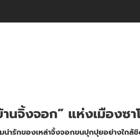
่งเมืองซาโอะ
บ้านจิ้งจอก” แห่งเมืองซา
น่ารักของเหล่าจิ้งจอกขนปุกปุยอย่างใกล้ชิ