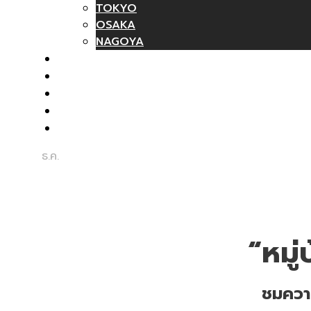
TOKYO
OSAKA
NAGOYA
รถเช่า
ทัวร์ส่วนตัว
บทความ
ติดต่อเรา
ร่วมงานกับเรา
14
ธ.ค.
บทความแนะนำ
,
สถานที่ท่องเที่ยวแนะนำ
“หมู่บ้านจิ้งจอก” แห
“หมู่
ชมความ