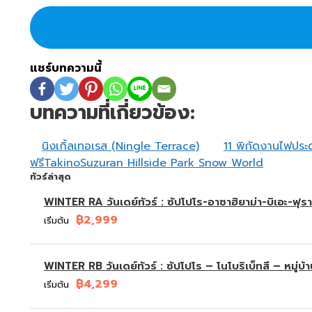
แชร์บทความนี้
บทความที่เกี่ยวข้อง:
นิงเกิ้ลเทอเรส (Ningle Terrace)
11 พิกัดงานไฟประดั
ฟรีTakinoSuzuran Hillside Park Snow World
ทัวร์ล่าสุด
WINTER RA วันเดย์ทัวร์ : ซัปโปโร-อาซาฮิยาม่า-บิเอะ-ฟุรา
฿2,999
เริ่มต้น
WINTER RB วันเดย์ทัวร์ : ซัปโปโร – โนโบริเบ็ทสึ – หมู่บ้
฿4,299
เริ่มต้น