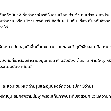
งจังหวัดมิยางิ ซึ่งถ้าหากใครที่ชื่นชอบเรื่องเล่า ตำนานเก่าๆ ของประเท
หาง หรือ บริวารเทพอินาริ คิตสึเนะ เป็นต้น เรื่องเกี่ยวกับจิ้งจอกนั
่าได้
งหิมะหนา ปกคลุมทั่วพื้นที่ และความสวยของเจ้าสุนัขจิ้งจอก ที่ออกมา
อบังคับที่เราต้องทำตามอยู่นะ เช่น ห้ามจับน้องเด็ดขาด ห้ามใส่ชุด
าจจะโดนน้องๆกัดได้!
ละยังมีโซนให้ได้ถ่ายรูปและอุ้มน้องอีกด้วย (มีค่าใช้จ่าย)
ัวร์ญี่ปุ่น สัมผัสความนุ่มฟู พร้อมเก็บภาพประทับใจสวยๆ ไว้ในความ