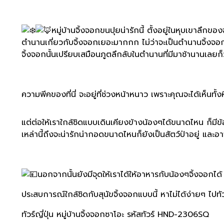
หมู่บ้านจิ้งจอกขนปุยน่ารักนี้ ตั้งอยู่ในหุบเขาลึกขอ
ตำนานเกี่ยวกับจิ้งจอกเยอะมากกก ไม่ว่าจะเป็นตำนานจิ้งจอกเก้า
จิ้งจอกนั้นเปรียบเสมือนภูตลึกลับในตำนานที่มีมาช้านานเลยก็ว
ความพีคของที่นี่ จะอยู่ที่ช่วงหน้าหนาว เพราะคุณจะได้เห็นทั้
แต่ต่อให้เราใกล้ชิดแบบเดินเคียงข้างน้องๆได้ขนาดไหน ก็มีข้
เหล่านี้ถึงจะน่ารักน่ากอดขนาดไหนก็ยังเป็นสัตว์ป่าอยู่ และอ
นอกจากนั้นยังมีจุดให้เราได้ให้อาหารกับน้องๆจิ้งจอกได้ แ
ประสบการณ์ใกล้ชิดกับสุนัขจิ้งจอกแบบนี้ หาไม่ได้ง่ายๆ ไปท
ทัวร์ญี่ปุ่น หมู่บ้านจิ้งจอกซาโอะ รหัสทัวร์ HND-2306SQ