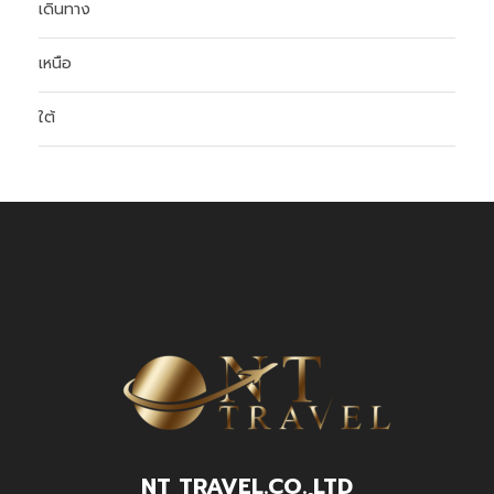
เดินทาง
เหนือ
ใต้
NT TRAVEL.CO.,LTD