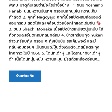
พิเศษ มาดูกันเลยว่ามีอะไรน่าซื้อบ้าง ! 1. ขนม Yoshiimo
Hanabi ขนมหวานมันเทศ กรอบนอกนุ่มใน หวานเค็ม
กำลังดี 2. คุกกี้ Nagoyajo คุกกี้เนื้อแป้งผสมอัลมอนด์
หอมกรอบ สอดไส้และเคลือบด้วยช็อกโกแลตเข้มข้น
3. ขนม Shachi Monaka เนื้อแป้งข้าวเหนียวนุ่มหนึบ ไส้
ถั่วกวนละเอียดหอมกลมกล่อม 4. ข้าวเกรียบกุ้ง Yukari
ข้าวเกรียบกุ้ง กรอบ ๆ กุ้งเข้มข้น รสเค็มพอดี และมี
กลิ่นหอมอ่อนๆ เป็นขนมญี่ปุ่นดั้งเดิมตั้งแต่สมัยตระกูล
โทคุกาวะในปี 1666 5. โดนัทเต้าหู้ และโดรายากิชาเต้าหู้
ดำ เนื้อโดนัทนุ่มหนึบ หวานละมุน มีรสถั่วเหลืองอ่อนๆ...
อ่านเพิ่มเติม