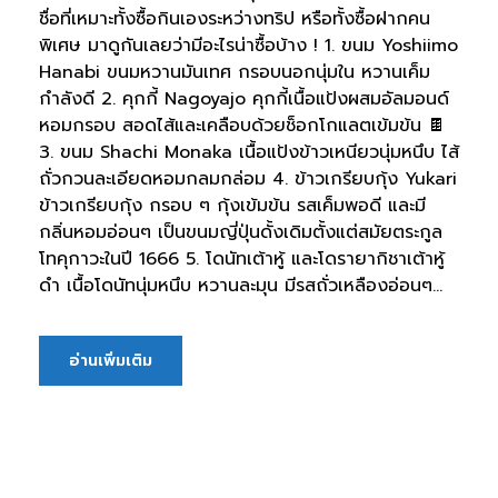
ชื่อที่เหมาะทั้งซื้อกินเองระหว่างทริป หรือทั้งซื้อฝากคน
พิเศษ มาดูกันเลยว่ามีอะไรน่าซื้อบ้าง ! 1. ขนม Yoshiimo
Hanabi ขนมหวานมันเทศ กรอบนอกนุ่มใน หวานเค็ม
กำลังดี 2. คุกกี้ Nagoyajo คุกกี้เนื้อแป้งผสมอัลมอนด์
หอมกรอบ สอดไส้และเคลือบด้วยช็อกโกแลตเข้มข้น 🍫
3. ขนม Shachi Monaka เนื้อแป้งข้าวเหนียวนุ่มหนึบ ไส้
ถั่วกวนละเอียดหอมกลมกล่อม 4. ข้าวเกรียบกุ้ง Yukari
ข้าวเกรียบกุ้ง กรอบ ๆ กุ้งเข้มข้น รสเค็มพอดี และมี
กลิ่นหอมอ่อนๆ เป็นขนมญี่ปุ่นดั้งเดิมตั้งแต่สมัยตระกูล
โทคุกาวะในปี 1666 5. โดนัทเต้าหู้ และโดรายากิชาเต้าหู้
ดำ เนื้อโดนัทนุ่มหนึบ หวานละมุน มีรสถั่วเหลืองอ่อนๆ...
อ่านเพิ่มเติม