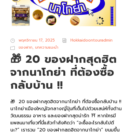
พฤศจิกายน 17, 2025
Hokkaidoontouradmin
ของฝาก
,
บทความแนะนำ
🎁 20 ของฝากสุดฮิต
จากนาโกย่า ที่ต้องซื้อ
กลับบ้าน !!
🎁 20 ของฝากสุดฮิตจากนาโกย่า ที่ต้องซื้อกลับบ้าน !!
นาโกย่าเมืองใหญ่ใจกลางญี่ปุ่นที่เต็มไปด้วยเสน่ห์ทั้งด้าน
วัฒนธรรม อาหาร และของฝากสุดน่ารัก ⛩️ หากใครมี
แพลนมาเที่ยวที่นี่แล้วกำลังคิดว่า “จะซื้ออะไรกลับไปดี
นะ?” เรารวม “20 ของฝากสุดฮิตจากนาโกย่า” ขนมขึ้น