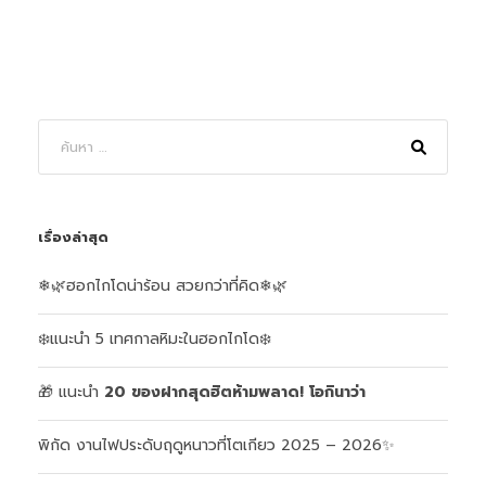
เรื่องล่าสุด
❄🌿ฮอกไกโดน่าร้อน สวยกว่าที่คิด❄🌿
❄️แนะนำ 5 เทศกาลหิมะในฮอกไกโด❄️
🎁 แนะนำ
20 ของฝากสุดฮิตห้ามพลาด!
โอกินาว่า
พิกัด งานไฟประดับฤดูหนาวที่โตเกียว 2025 – 2026✨